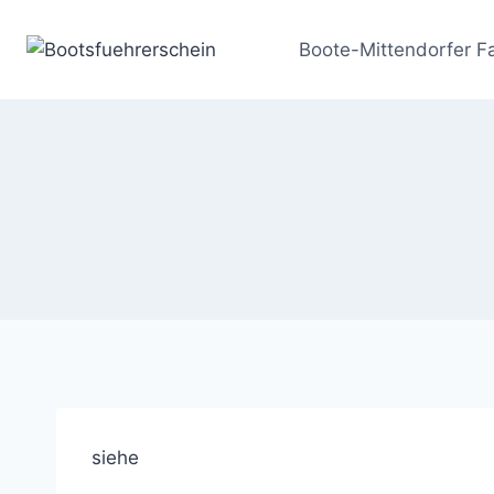
Zum
Inhalt
Boote-Mittendorfer F
springen
siehe